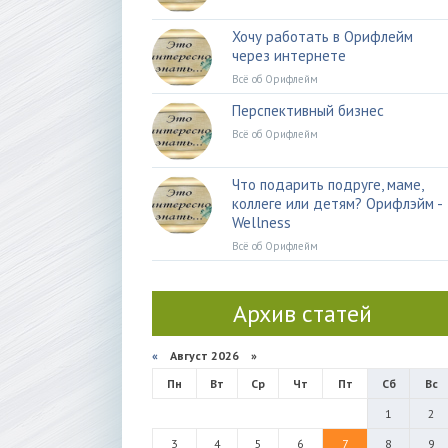
Хочу работать в Орифлейм
через интернете
Всё об Орифлейм
Перспективный бизнес
Всё об Орифлейм
Что подарить подруге, маме,
коллеге или детям? Орифлэйм -
Wellness
Всё об Орифлейм
Архив статей
«
Август 2026 »
Пн
Вт
Ср
Чт
Пт
Сб
Вс
1
2
3
4
5
6
7
8
9