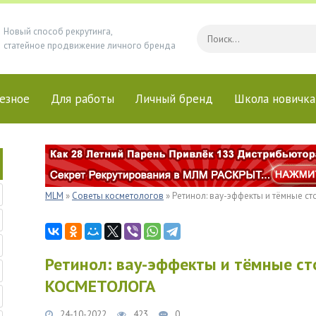
Новый способ рекрутинга,
статейное продвижение личного бренда
езное
Для работы
Личный бренд
Школа новичка
MLM
»
Советы косметологов
» Ретинол: вау-эффекты и тёмные 
Ретинол: вау-эффекты и тёмные с
КОСМЕТОЛОГА
24-10-2022
423
0