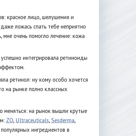
в: красное лицо, шелушения и
 даже ложась спать тебе неприятно
, мне очень помогло лечение: кожа
я успешно интегрировала ретиноиды
эффектом.
яла ретинол: ну кому особо хочется
то на рынке полно классных
но меняться: на рынок вышли крутые
ом:
ZO
,
Ultraceuticals
,
Sesderma
,
х популярных ингредиентов в