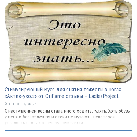
Стимулирующий мусс для снятия тяжести в ногах
«Актив-уход» от Oriflame отзывы – LadiesProject
Отзывы о продукции
С наступлением весны стала много ходить, гулять. Хоть обувь
у меня и бескаблучная и отеки не мучают - некоторая
усталость в ногах к вечеру появляется