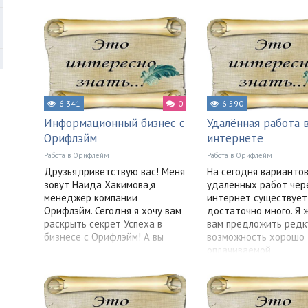
6 341
0
6 590
Информационный бизнес с
Удалённая работа 
Орифлэйм
интернете
Работа в Орифлейм
Работа в Орифлейм
Друзья,приветствую вас! Меня
На сегодня варианто
зовут Наида Хакимова,я
удалённых работ чер
менеджер компании
интернет существует
Орифлэйм. Сегодня я хочу вам
достаточно много. Я 
раскрыть секрет Успеха в
вам предложить ред
бизнесе с Орифлэйм! А вы
возможность хорошо
оплачиваемой