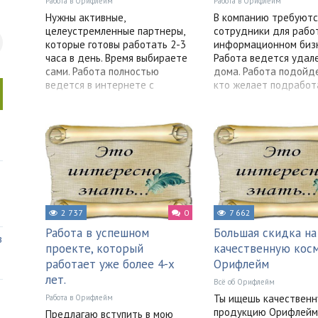
Работа в Орифлейм
Работа в Орифлейм
Нужны активные,
В компанию требуютс
целеустремленные партнеры,
сотрудники для рабо
которые готовы работать 2-3
информационном бизн
часа в день. Время выбираете
Работа ведется удал
сами. Работа полностью
дома. Работа подойде
ведется в интернете с
кто желает подработ
2 737
0
7 662
Работа в успешном
Большая скидка на
в
проекте, который
качественную кос
работает уже более 4-х
Орифлейм
лет.
Всё об Орифлейм
Ты ищешь качествен
Работа в Орифлейм
продукцию Орифлейм
Предлагаю вступить в мою