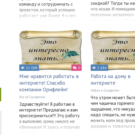
скидкой? Тогда ты на
команду и сотрудничать с
что искал. И помощни
проектом, который успешно
получении желаемого
работает уже более 4-х лет.
дисконта станет Е-ка
Вы можете работать сколько
хотите, где
11 008
0
2 684
Мне нравится работать в
Работа на дому в
интернете! Спасибо
интернете
компании Орифлейм!
Работа в Орифлейм
Что утром может быть
Всё об Орифлейм
чем чашечка горячего
Здравствуйте! Я работаю в
ощущение, что никуд
интернете! Предлагаю и вам
надо спешить, не нуж
присоединиться!!! Эту работу
мочить ноги под прол
я выполняю дома, никого не
дождем и толкаться 
обманывая! И здесь я получаю
хорошие