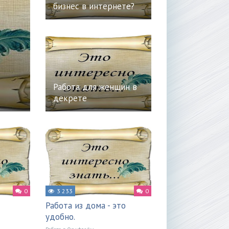
бизнес в интернете?
Работа для женщин в
декрете
0
3 233
0
Работа из дома - это
удобно.