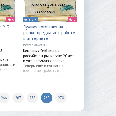
0
5 044
0
е 2-3
Лучшая компания на
рынке предлагает работу
в интернете.
Работа в Орифлейм
 я
Компания Oriflame на
российском рынке уже 20 лет
 меня
и уже получила доверие.
анальны:
Теперь еще и компания
 своё
предлагает работу в
интернете, платит очень
достойно и
266
267
268
269
270