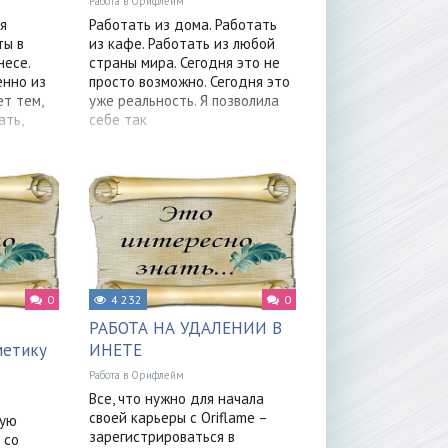
Работа в Орифлейм
я
Работать из дома. Работать
ты в
из кафе. Работать из любой
есе.
страны мира. Сегодня это не
енно из
просто возможно. Сегодня это
т тем,
уже реальность. Я позволила
ать,
себе так
0
4 232
0
РАБОТА НА УДАЛЕНИИ В
метику
ИНЕТЕ
Работа в Орифлейм
Все, что нужно для начала
своей карьеры с Oriflame –
ную
зарегистрироваться в
 со