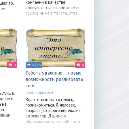
компании в качестве
шел то,
консультанта вы сможете по
ком в
ссылке ниже в тексте. Став
талог
0
3 743
0
Работа удалённо – новые
возможности реализовать
себя.
 лучше,
Работа в Орифлейм
 кофе и
Знаете, мне бы хотелось,
а не
познакомиться. Я, человек,
но
возраст, которого перевалил
ивным
за экватор. Да, имею
в
образование, опыт работы и
живу в мегаполисе –