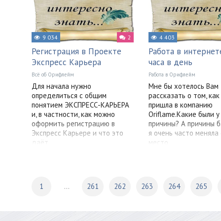
9 034
2
4 403
Регистрация в Проекте
Работа в интернет
Экспресс Карьера
часа в день
Всё об Орифлейм
Работа в Орифлейм
Для начала нужно
Мне бы хотелось Вам
определиться с общим
рассказать о том, как
понятием ЭКСПРЕСС-КАРЬЕРА
пришла в компанию
и, в частности, как можно
Oriflame.Какие были у
оформить регистрацию в
причины? А причины б
Экспресс Карьере и что это
я очень часто меняла
даёт.
место
1
...
261
262
263
264
265