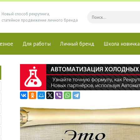
Новый способ рекрутинга,
статейное продвижение личного бренда
езное
Для работы
Личный бренд
Школа новичка