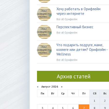
Хочу работать в Орифлейм
через интернете
Всё об Орифлейм
Перспективный бизнес
Всё об Орифлейм
Что подарить подруге, маме,
коллеге или детям? Орифлэйм -
Wellness
Всё об Орифлейм
Архив статей
«
Август 2026 »
Пн
Вт
Ср
Чт
Пт
Сб
Вс
1
2
3
4
5
6
7
8
9