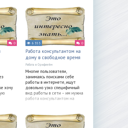
0
6 353
0
в
Работа консультантом на
дому в свободное время
Работа в Орифлейм
в
Многие пользователи,
ез
занимаясь поисками себе
работы в интернете, ищут
же хочу
довольно узко специфичный
кую
вид работы в сети – им нужна
работа консультантом на