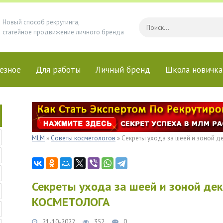
Новый способ рекрутинга,
статейное продвижение личного бренда
езное
Для работы
Личный бренд
Школа новичка
MLM
»
Советы косметологов
» Секреты ухода за шеей и зоной 
Секреты ухода за шеей и зоной де
КОСМЕТОЛОГА
21-10-2022
352
0