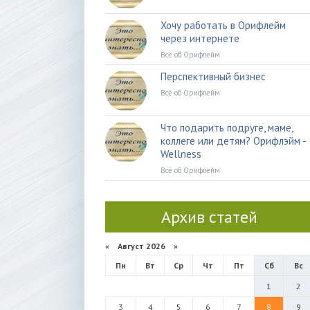
Хочу работать в Орифлейм
через интернете
Всё об Орифлейм
Перспективный бизнес
Всё об Орифлейм
Что подарить подруге, маме,
коллеге или детям? Орифлэйм -
Wellness
Всё об Орифлейм
Архив статей
«
Август 2026 »
Пн
Вт
Ср
Чт
Пт
Сб
Вс
1
2
3
4
5
6
7
8
9