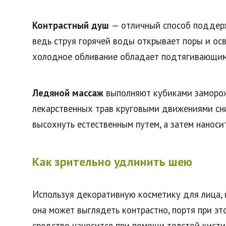
Контрастный душ
— отличный способ поддерж
ведь струя горячей воды открывает поры и ос
холодное обливание обладает подтягивающи
Ледяной массаж
выполняют кубиками заморо
лекарственных трав круговыми движениями сни
высохнуть естественным путем, а затем нанос
Как зрительно удлинить шею
Используя декоративную косметику для лица, н
она может выглядеть контрастно, портя при эт
средство наносится при помощи толстой кисти