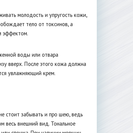
ивать молодость и упругость кожи,
вобождает тело от токсинов, а
м эффектом.
женной воды или отвара
зу вверх. После этого кожа должна
ится увлажняющий крем.
е стоит забывать и про шею, ведь
ом весь внешний вид. Тональное
 или спонжа. При наличии морщин