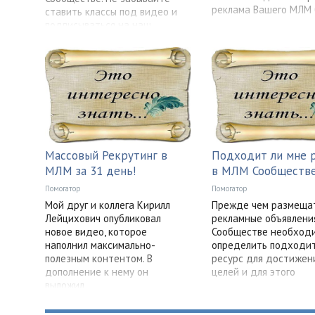
реклама Вашего МЛМ 
ставить классы под видео и
подписываться на наш
youtube
Массовый Рекрутинг в
Подходит ли мне 
МЛМ за 31 день!
в МЛМ Сообществ
Помогатор
Помогатор
Мой друг и коллега Кирилл
Прежде чем размеща
Лейцихович опубликовал
рекламные объявлени
новое видео, которое
Сообществе необход
наполнил максимально-
определить подходит
полезным контентом. В
ресурс для достижен
дополнение к нему он
целей и для этого
выложил