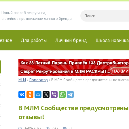
Новый способ рекрутинга,
статейное продвижение личного бренда
езное
Для работы
Личный бренд
Школа новичка
MLM
»
Помогатор
» В МЛМ Сообществе предусмотрены вознагра
В МЛМ Сообществе предусмотрены 
отзывы!
4-09-2022
672
0