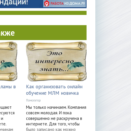
акже
ламы в
Как организовать онлайн
обучение МЛМ новичка
Помогатор
ещают
Мы только начинаем. Компания
есуются
совсем молодая. И пока
 и
совершенно не раскручена в
те.
интернете. Для того, чтобы
ичинам
было записано как можно