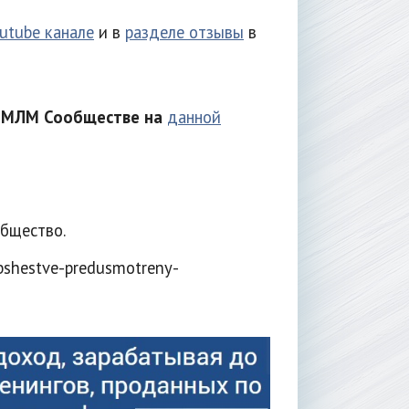
utube канале
и в
разделе отзывы
в
б МЛМ Сообществе на
данной
бщество.
bshestve-predusmotreny-