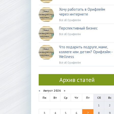
Хочу работать в Орифлейм
через интернете
Всё об Орифлейм
Перспективный бизнес
Всё об Орифлейм
Что подарить подруге, маме,
коллеге или детям? Орифлэйм -
Wellness
Всё об Орифлейм
Архив статей
«
Август 2026 »
Пн
Вт
Ср
Чт
Пт
Сб
Вс
1
2
3
4
5
6
7
8
9