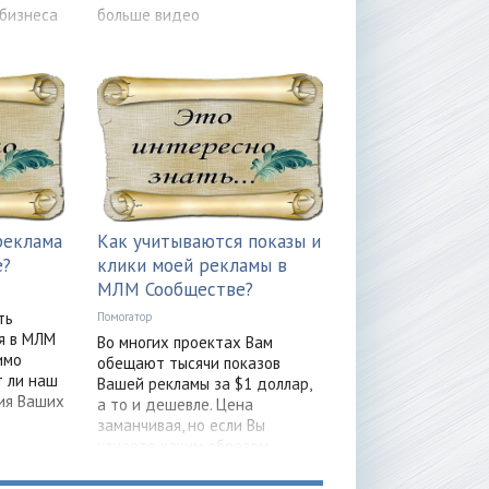
бизнеса
больше видео
реклама
Как учитываются показы и
е?
клики моей рекламы в
МЛМ Сообществе?
ть
Помогатор
я в МЛМ
Во многих проектах Вам
имо
обещают тысячи показов
 ли наш
Вашей рекламы за $1 доллар,
ия Ваших
а то и дешевле. Цена
заманчивая, но если Вы
узнаете каким образом