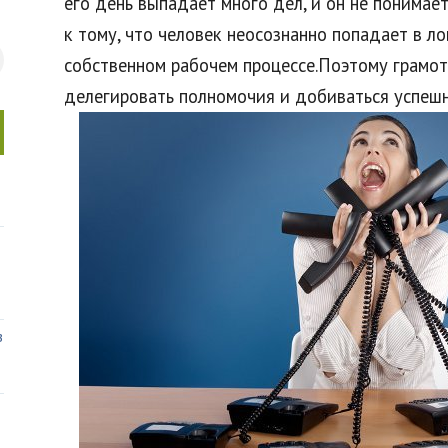
его день выпадает много дел, и он не понимает
к тому, что человек неосознанно попадает в л
собственном рабочем процессе.Поэтому грамо
делегировать полномочия и добиваться успешн
в