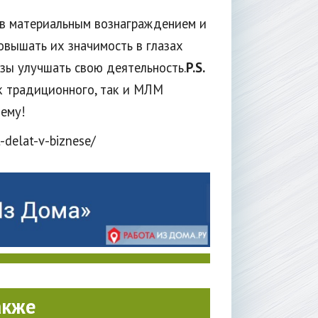
ов материальным вознаграждением и
овышать их значимость в глазах
азы улучшать свою деятельность.
P.S.
к традиционного, так и МЛМ
тему!
-delat-v-biznese/
акже