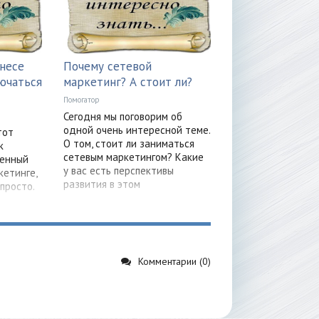
несе
Почему сетевой
ючаться
маркетинг? А стоит ли?
Помогатор
Сегодня мы поговорим об
одной очень интересной теме.
тот
О том, стоит ли заниматься
к
сетевым маркетингом? Какие
венный
у вас есть перспективы
кетинге,
развития в этом
просто.
Комментарии (0)