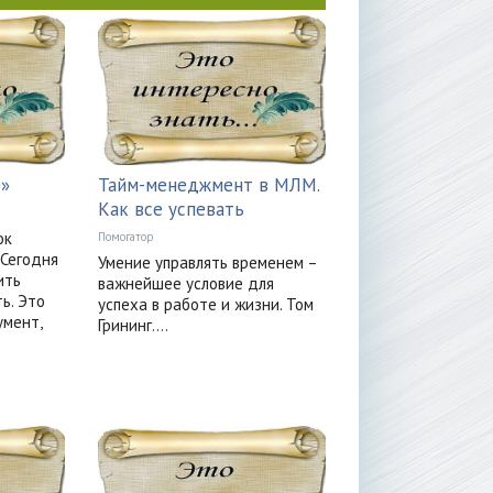
0»
Тайм-менеджмент в МЛМ.
Как все успевать
ок
Помогатор
 Сегодня
Умение управлять временем –
ить
важнейшее условие для
ь. Это
успеха в работе и жизни. Том
умент,
Грининг....