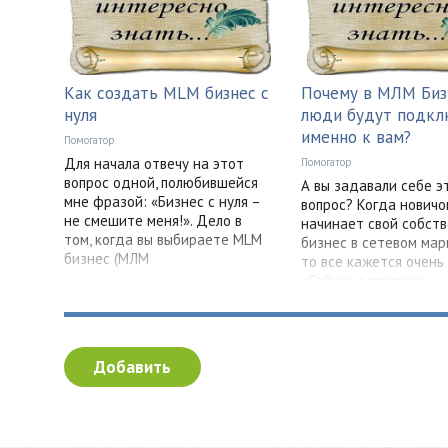
Как создать MLM бизнес с
Почему в МЛМ Биз
нуля
люди будут подкл
именно к вам?
Помогатор
Для начала отвечу на этот
Помогатор
вопрос одной, полюбившейся
А вы задавали себе э
мне фразой: «Бизнес с нуля –
вопрос? Когда новичо
не смешите меня!». Дело в
начинает свой собст
том, когда вы выбираете MLM
бизнес в сетевом мар
бизнес (МЛМ
то все кажется очень 
«Сейчас я приглашу
Добавить