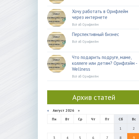
Хочу работать в Орифлейм
через интернете
Всё об Орифлейм
Перспективный бизнес
Всё об Орифлейм
Что подарить подруге, маме,
коллеге или детям? Орифлэйм -
Wellness
Всё об Орифлейм
Архив статей
«
Август 2026 »
Пн
Вт
Ср
Чт
Пт
Сб
Вс
1
2
3
4
5
6
7
8
9