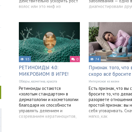
действительно ускорить рост
заболевания — одно в
волос или это миф из
диагностировали друг
93
0
74
РЕТИНОИДЫ 4.0:
Признак того, что 
МИКРОБИОМ В ИГРЕ!
скоро всё бросите
Обзоры, косметика, красота
Интересное из жизни
Ретиноиды остаются
Есть признак, что вы 
«золотым стандартом» в
бросите то, что делае
дерматологии и косметологии
разорвете отношения
благодаря их способности
простой признак: вы 
управлять делением и
себя уговаривать. Сна
созреванием кератиноцитов,
мягко, как