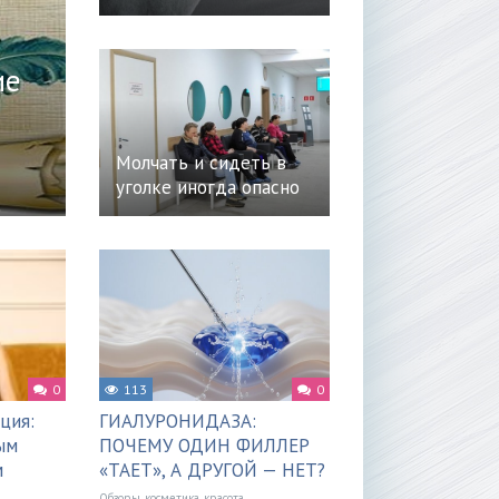
ие
Молчать и сидеть в
уголке иногда опасно
0
113
0
ция:
ГИАЛУРОНИДАЗА:
ым
ПОЧЕМУ ОДИН ФИЛЛЕР
м
«ТАЕТ», А ДРУГОЙ — НЕТ?
Обзоры, косметика, красота