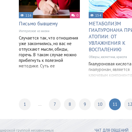
116
0
154
Письмо бывшему
МЕТАБОЛИЗМ
ГИАЛУРОНАНА ПР
Интересное из жизни
АТОПИИ: ОТ
Случается так, что отношения
УВЛАЖНЕНИЯ К
уже закончились, но вас не
отпускают мысли, обиды,
ВОСПАЛЕНИЮ
горечь. В таком случае можно
Обзоры, косметика, красота
прибегнуть к полезной
Гиалуроновая кислота 
методике. Суть ее
гиалуронан, является
ключевым компонент
внеклеточного матрик
у позвоночных. В орг
человека весом 70
1
...
7
8
9
10
11
1
я широкой группой независимых
ЧАТ ДЛЯ ОБЩЕНИЙ