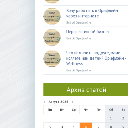
Хочу работать в Орифлейм
через интернете
Всё об Орифлейм
Перспективный бизнес
Всё об Орифлейм
Что подарить подруге, маме,
коллеге или детям? Орифлэйм -
Wellness
Всё об Орифлейм
Архив статей
«
Август 2026 »
Пн
Вт
Ср
Чт
Пт
Сб
Вс
1
2
3
4
5
6
7
8
9