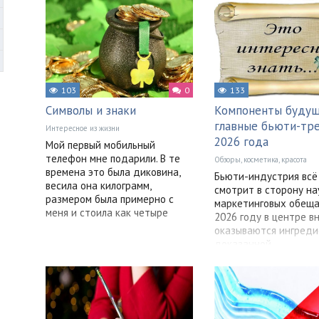
103
0
133
Символы и знаки
Компоненты будущ
главные бьюти-тр
Интересное из жизни
2026 года
Мой первый мобильный
телефон мне подарили. В те
Обзоры, косметика, красота
времена это была диковина,
Бьюти-индустрия всё
весила она килограмм,
смотрит в сторону нау
размером была примерно с
маркетинговых обеща
меня и стоила как четыре
2026 году в центре в
оказываются ингреди
доказанной