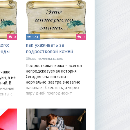
0
124
0
его:
как ухаживать за
енды
подростковой кожей
Обзоры, косметика, красота
Подростковая кожа – всегда
непредсказуемая история.
 чаще
Сегодня она выглядит
ки, а не
нормально, завтра внезапно
ний. В
начинает блестеть, а через
нимания
пару дней преподносит
енты с