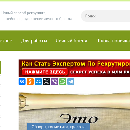
Новый способ рекрутинга,
статейное продвижение личного бренда
езное
Для работы
Личный бренд
Школа новичка
Обзоры, косметика, красота