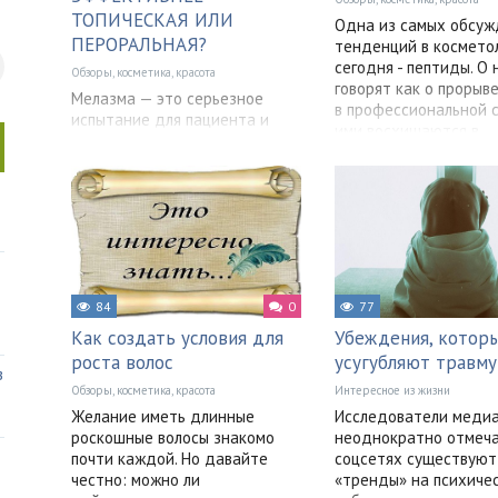
ТОПИЧЕСКАЯ ИЛИ
Одна из самых обсу
ПЕРОРАЛЬНАЯ?
тенденций в космето
сегодня - пептиды. О 
Обзоры, косметика, красота
говорят как о прорыве
Мелазма — это серьезное
в профессиональной с
испытание для пациента и
ими восхищаются в
настоящий вызов для врача-
косметолога. Симметричные
коричневые пятна на лице,
которые то бледнеют,
84
0
77
Как создать условия для
Убеждения, котор
роста волос
усугубляют травму
в
Обзоры, косметика, красота
Интересное из жизни
Желание иметь длинные
Исследователи меди
роскошные волосы знакомо
неоднократно отмечал
почти каждой. Но давайте
соцсетях существуют
честно: можно ли
«тренды» на психиче