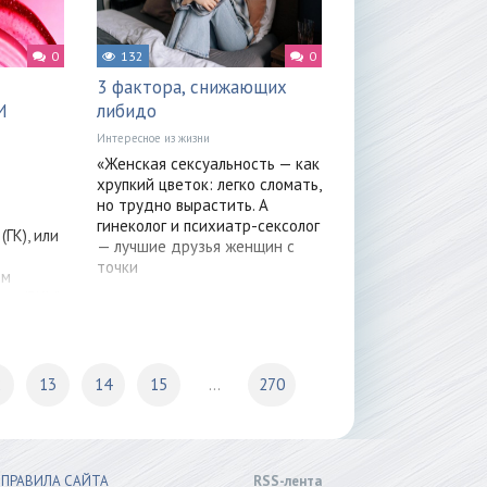
0
132
0
3 фактора, снижающих
И
либидо
Интересное из жизни
«Женская сексуальность — как
хрупкий цветок: легко сломать,
но трудно вырастить. А
гинеколог и психиатр-сексолог
(ГК), или
— лучшие друзья женщин с
точки
ом
са (ВКМ)
анизме
2
13
14
15
...
270
ПРАВИЛА САЙТА
RSS-лента