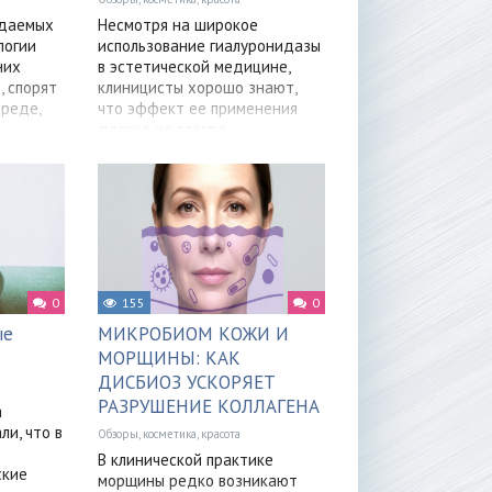
ждаемых
Несмотря на широкое
логии
использование гиалуронидазы
них
в эстетической медицине,
, спорят
клиницисты хорошо знают,
реде,
что эффект ее применения
далеко не всегда
0
155
0
ые
МИКРОБИОМ КОЖИ И
МОРЩИНЫ: КАК
ДИСБИОЗ УСКОРЯЕТ
РАЗРУШЕНИЕ КОЛЛАГЕНА
а
и, что в
Обзоры, косметика, красота
В клинической практике
ские
морщины редко возникают