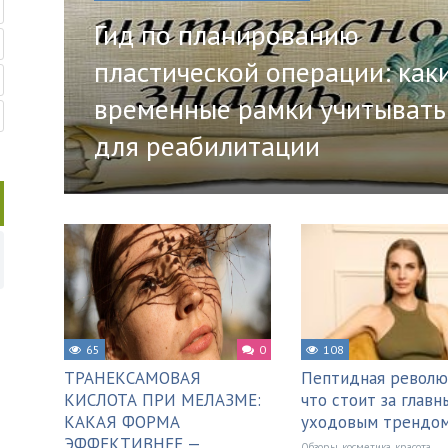
Гид по планированию
пластической операции: как
временные рамки учитывать
для реабилитации
65
0
108
ТРАНЕКСАМОВАЯ
Пептидная револю
КИСЛОТА ПРИ МЕЛАЗМЕ:
что стоит за главн
КАКАЯ ФОРМА
уходовым трендо
ЭФФЕКТИВНЕЕ —
Обзоры, косметика, красота