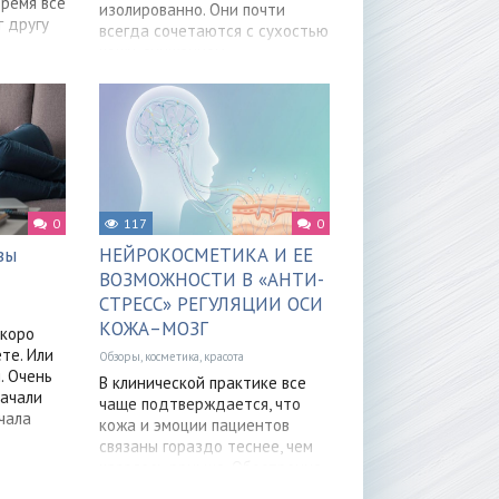
ремя все
изолированно. Они почти
 другу
всегда сочетаются с сухостью
кожи, снижением
эластичности, ощущением
0
117
0
вы
НЕЙРОКОСМЕТИКА И ЕЕ
ВОЗМОЖНОСТИ В «АНТИ-
СТРЕСС» РЕГУЛЯЦИИ ОСИ
КОЖА–МОЗГ
скоро
те. Или
Обзоры, косметика, красота
. Очень
В клинической практике все
начали
чаще подтверждается, что
чала
кожа и эмоции пациентов
связаны гораздо теснее, чем
казалось раньше. Обострение
хронических