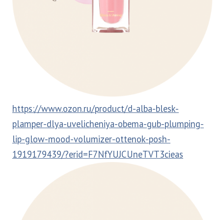
https://www.ozon.ru/product/d-alba-blesk-
plamper-dlya-uvelicheniya-obema-gub-plumping-
lip-glow-mood-volumizer-ottenok-posh-
1919179439/?erid=F7NfYUJCUneTVT3cieas