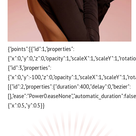
{"points":[{"id":1,"properties":
{"x":0,"y":0,"z":0,"opacity":1,"scaleX":1,"scaleY":1,"rotat
{"id":3,"properties":
{"x":0,"y":-100,"z":0,"opacity":1,"scaleX":1,"scaleY":1,"ro
[{"id":2,"properties":{"duration":400,"delay":0,"bezier":
[],"ease":"Power0.easeNone","automatic_duration":false}
{"x":0.5,"y":0.5}}