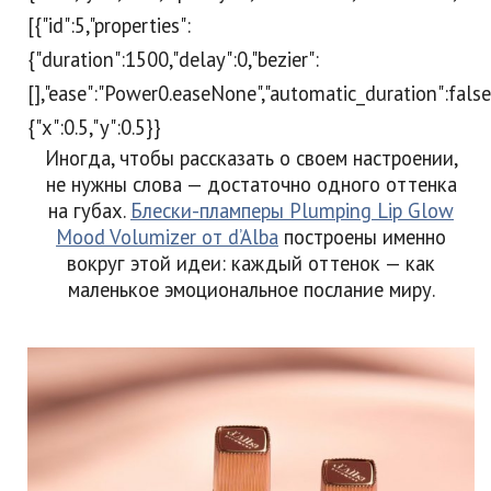
[{"id":5,"properties":
{"duration":1500,"delay":0,"bezier":
[],"ease":"Power0.easeNone","automatic_duration":false}
{"x":0.5,"y":0.5}}
Иногда, чтобы рассказать о своем настроении,
не нужны слова — достаточно одного оттенка
на губах.
Блески-пламперы Plumping Lip Glow
Mood Volumizer от d’Alba
построены именно
вокруг этой идеи: каждый оттенок — как
маленькое эмоциональное послание миру.