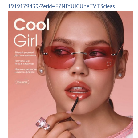
1919179439/?erid=F7NfYUJCUneTVT3cieas