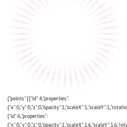
{"points":[{"id":4,"properties":
{"x":0,"y":0,"z":0,"opacity":1,"scaleX":1,"scaleY":1,"rotat
{"id":6,"properties":
{"x":0,"y":0,"z":0,"opacity":1,"scaleX":1.6,"scaleY":1.6,"r