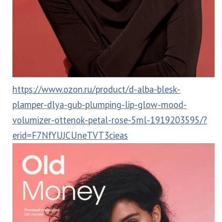
https://www.ozon.ru/product/d-alba-blesk-
plamper-dlya-gub-plumping-lip-glow-mood-
volumizer-ottenok-petal-rose-5ml-1919203595/?
erid=F7NfYUJCUneTVT3cieas