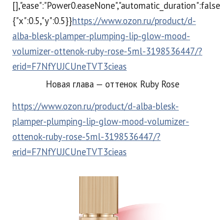
[],"ease":"Power0.easeNone","automatic_duration":false}
{"x":0.5,"y":0.5}}
https://www.ozon.ru/product/d-
alba-blesk-plamper-plumping-lip-glow-mood-
volumizer-ottenok-ruby-rose-5ml-3198536447/?
erid=F7NfYUJCUneTVT3cieas
Новая глава — оттенок Ruby Rose
https://www.ozon.ru/product/d-alba-blesk-
plamper-plumping-lip-glow-mood-volumizer-
ottenok-ruby-rose-5ml-3198536447/?
erid=F7NfYUJCUneTVT3cieas