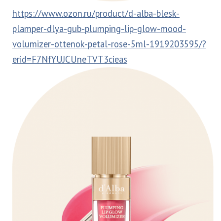
https://www.ozon.ru/product/d-alba-blesk-
plamper-dlya-gub-plumping-lip-glow-mood-
volumizer-ottenok-petal-rose-5ml-1919203595/?
erid=F7NfYUJCUneTVT3cieas