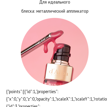
Для идеального
блеска: металлический аппликатор
{"points":[{"id":1,"properties":
{"x":0,"y":0,"z":0,"opacity":1,"scaleX":1,"scaleY":1,"rotat
{"id":3,"properties":