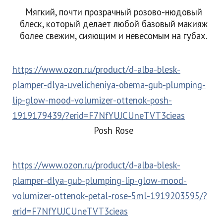
Мягкий, почти прозрачный розово-нюдовый
блеск, который делает любой базовый макияж
более свежим, сияющим и невесомым на губах.
https://www.ozon.ru/product/d-alba-blesk-
plamper-dlya-uvelicheniya-obema-gub-plumping-
lip-glow-mood-volumizer-ottenok-posh-
1919179439/?erid=F7NfYUJCUneTVT3cieas
Posh Rose
https://www.ozon.ru/product/d-alba-blesk-
plamper-dlya-gub-plumping-lip-glow-mood-
volumizer-ottenok-petal-rose-5ml-1919203595/?
erid=F7NfYUJCUneTVT3cieas