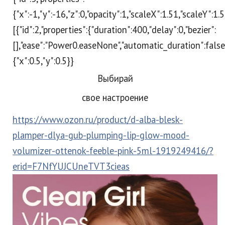
{"x":-1,"y":-16,"z":0,"opacity":1,"scaleX":1.51,"scaleY":1.
[{"id":2,"properties":{"duration":400,"delay":0,"bezier":
[],"ease":"Power0.easeNone","automatic_duration":false}
{"x":0.5,"y":0.5}}
Выбирай
свое настроение
https://www.ozon.ru/product/d-alba-blesk-
plamper-dlya-gub-plumping-lip-glow-mood-
volumizer-ottenok-feeble-pink-5ml-1919249416/?
erid=F7NfYUJCUneTVT3cieas