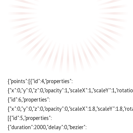
{"points":[{"id":4,"properties":
{"x":0,"y":0,"z":0,"opacity":1,"scaleX":1,"scaleY":1,"rotat
{"id":6,"properties":
{"x":0,"y":0,"z":0,"opacity":0,"scaleX":1.8,"scaleY":1.8,"r
[{"id":5,"properties":
{"duration":2000,"delay":0,"bezier":