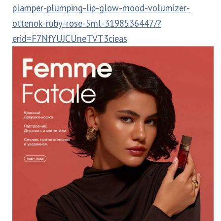
plamper-plumping-lip-glow-mood-volumizer-
ottenok-ruby-rose-5ml-3198536447/?
erid=F7NfYUJCUneTVT3cieas