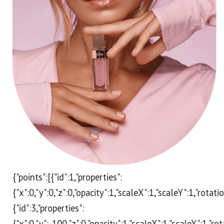
{"points":[{"id":1,"properties":
{"x":0,"y":0,"z":0,"opacity":1,"scaleX":1,"scaleY":1,"rotat
{"id":3,"properties":
{"x":0,"y":-100,"z":0,"opacity":1,"scaleX":1,"scaleY":1,"ro