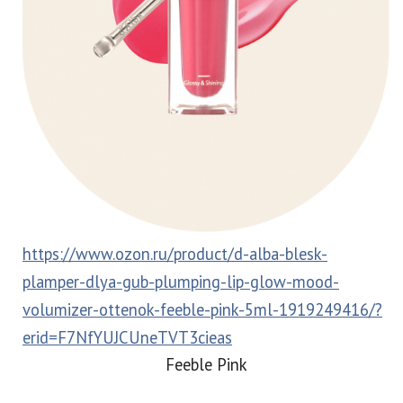
https://www.ozon.ru/product/d-alba-blesk-
plamper-dlya-gub-plumping-lip-glow-mood-
volumizer-ottenok-feeble-pink-5ml-1919249416/?
erid=F7NfYUJCUneTVT3cieas
Feeble Pink