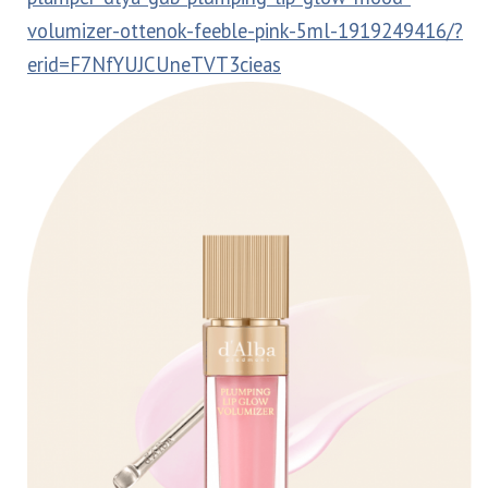
volumizer-ottenok-feeble-pink-5ml-1919249416/?
erid=F7NfYUJCUneTVT3cieas