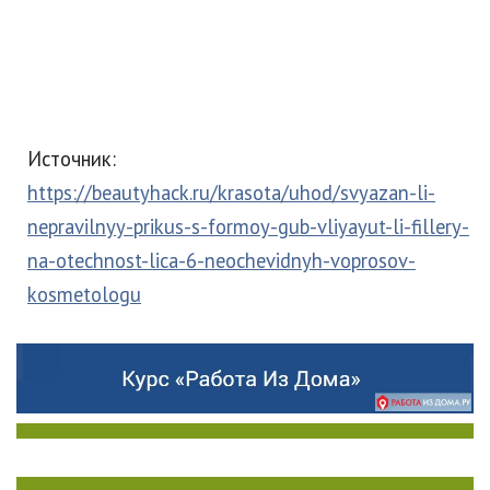
Источник:
https://beautyhack.ru/krasota/uhod/svyazan-li-
nepravilnyy-prikus-s-formoy-gub-vliyayut-li-fillery-
na-otechnost-lica-6-neochevidnyh-voprosov-
kosmetologu